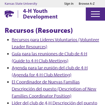
Jump to main content
Jump to footer
Kansas State University
Sign in
Browse A-Z
4-H Youth
Development
Recursos (Resources)
Recursos para Lideres Voluntarios (Volunteer
Leader Resources)
Guía para las reuniones de Club de 4-H
(Guide to 4-H Club Meetings)
Agenda para lar eunión del club de 4-H
(Agenda for 4-H Club Meeting)
El Coordinador de Nuevas Familias
Descripción del puesto (Description of New
Families Coordinator Position)
Líder del club de 4-H Descripción del puesto